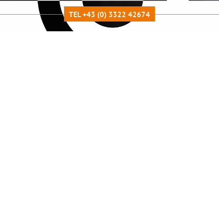
TEL +43 (0) 3322 42674
LEISTUNGSÜBERSICHT
Graue Star Operationen
auch mit Premiumlinsen - im eigenen
Eingriffsraum
Graue Star-Operation:
Wenn sich die Augenlinse eintrübt,
spricht man von einem Grauen Star, fachsprachlich auch
Katarakt genannt. Die Sehverschlechterung tritt meist als
sogenannter Altersstar ab dem 60. Lebensjahr auf.
Wir operieren vor Ort im Augenzentrum Güssing