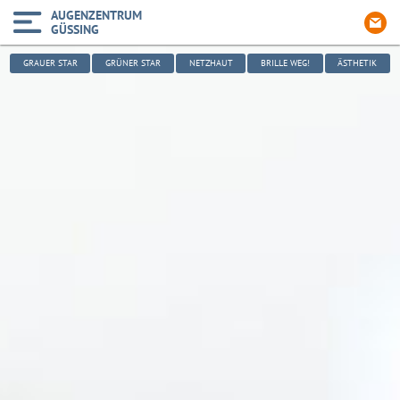
AUGENZENTRUM
GÜSSING
GRAUER STAR
GRÜNER STAR
NETZHAUT
BRILLE WEG!
ÄSTHETIK