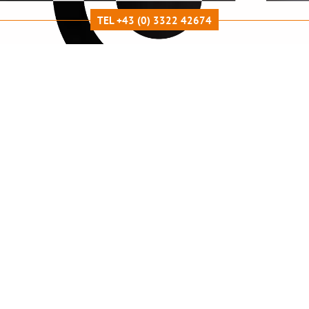
TEL +43 (0) 3322 42674
LEISTUNGSÜBERSICHT
Graue Star Operationen
auch mit Premiumlinsen - im eigenen
Eingriffsraum
Graue Star-Operation:
Wenn sich die Augenlinse eintrübt,
spricht man von einem Grauen Star, fachsprachlich auch
Katarakt genannt. Die Sehverschlechterung tritt meist als
sogenannter Altersstar ab dem 60. Lebensjahr auf.
Wir operieren vor Ort im Augenzentrum Güssing