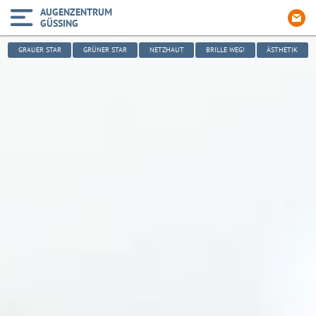
AUGENZENTRUM
GÜSSING
GRAUER STAR
GRÜNER STAR
NETZHAUT
BRILLE WEG!
ÄSTHETIK